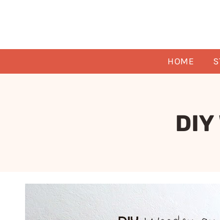
Skip
to
content
HOME
S
DIY