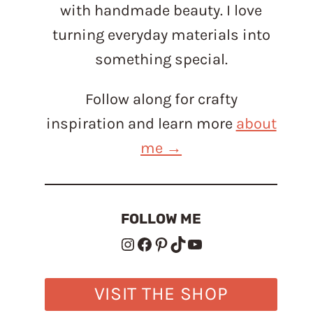
with handmade beauty. I love
turning everyday materials into
something special.
Follow along for crafty
inspiration and learn more
about
me →
FOLLOW ME
Instagram
Facebook
Pinterest
TikTok
YouTube
VISIT THE SHOP