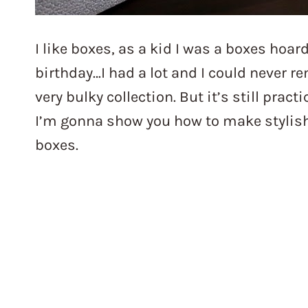
I like boxes, as a kid I was a boxes hoar
birthday…I had a lot and I could never r
very bulky collection. But it’s still prac
I’m gonna show you how to make stylish
boxes.