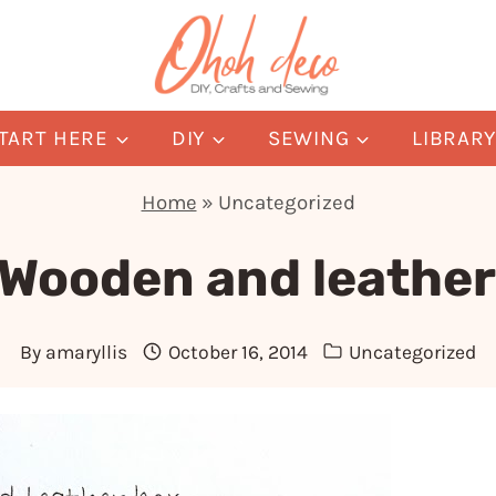
TART HERE
DIY
SEWING
LIBRAR
Home
»
Uncategorized
 Wooden and leather
By
amaryllis
October 16, 2014
Uncategorized