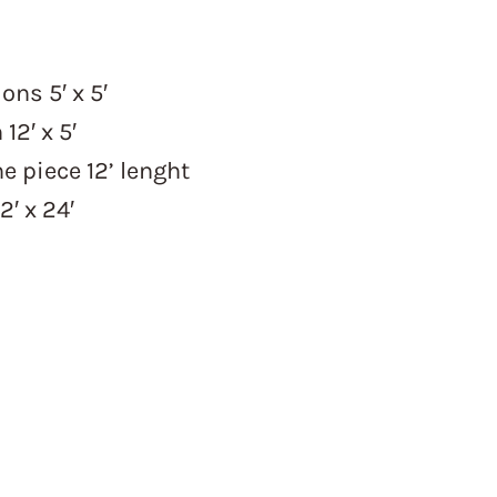
ns 5′ x 5′
2′ x 5′
e piece 12’ lenght
2′ x 24′