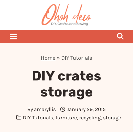
Skip
to
content
Home
»
DIY Tutorials
DIY crates
storage
By
amaryllis
January 29, 2015
DIY Tutorials
,
furniture
,
recycling
,
storage