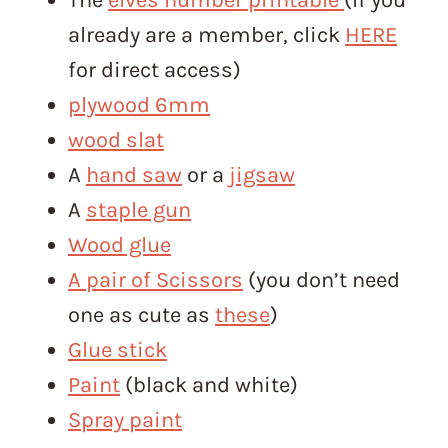
The
elves number printable
(If you
already are a member, click
HERE
for direct access)
plywood 6mm
wood slat
A
hand saw
or a
jigsaw
A
staple gun
Wood glue
A pair of Scissors
(you don’t need
one as cute as
these
)
Glue stick
Paint
(black and white)
Spray paint