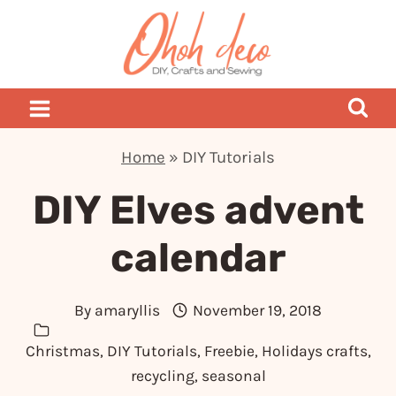
Skip
to
content
Home
»
DIY Tutorials
DIY Elves advent
calendar
By
amaryllis
November 19, 2018
Christmas
,
DIY Tutorials
,
Freebie
,
Holidays crafts
,
recycling
,
seasonal